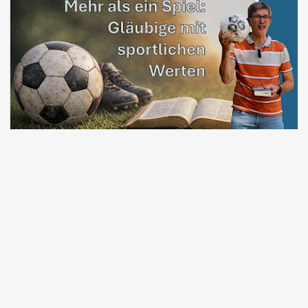
17:22
Fußball-Tugenden im christlichen Glaubensleben: Paulus
geht voran!
MANUEL SEIBEL
16.07.2026
© 2026 bibleteaching.de