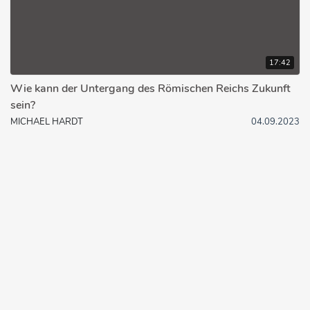
17:42
Wie kann der Untergang des Römischen Reichs Zukunft
sein?
MICHAEL HARDT
04.09.2023
© 2026 bibleteaching.de
Über bibleteaching.de
Impressum
Datenschutzerklärung