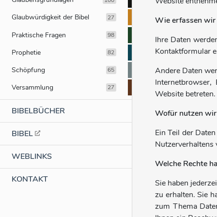
Website entnehm
Glaubwürdigkeit der Bibel
27
Wie erfassen wir
Praktische Fragen
98
Ihre Daten werden
Kontaktformular e
Prophetie
82
Schöpfung
Andere Daten werd
65
Internetbrowser,
Versammlung
27
Website betreten.
BIBELBÜCHER
Wofür nutzen wir
Ein Teil der Date
BIBEL
Nutzerverhaltens
WEBLINKS
Welche Rechte ha
KONTAKT
Sie haben jederze
zu erhalten. Sie 
zum Thema Datens