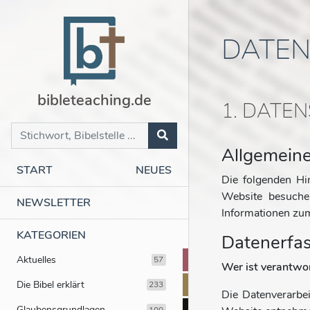
DATE
bibleteaching.de
1. DATEN
Allgemein
START
NEUES
Die folgenden Hi
Website besuchen
NEWSLETTER
Informationen zu
KATEGORIEN
Datenerfas
Aktuelles
57
Wer ist verantwor
Die Bibel erklärt
233
Die Datenverarbe
Glaubensgrundlagen
100