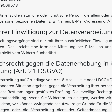
269509578
telle ist die natürliche oder juristische Person, die allein o
personenbezogenen Daten (z. B. Namen, E-Mail-Adressen o. Ä.)
hrer Einwilligung zur Datenverarbeitun
eitungsvorgänge sind nur mit Ihrer ausdrücklichen Einwilligung
ufen. Dazu reicht eine formlose Mitteilung per E-Mail an u
 bleibt vom Widerruf unberührt.
hsrecht gegen die Datenerhebung in 
bung (Art. 21 DSGVO)
arbeitung auf Grundlage von Art. 6 Abs. 1 lit. e oder f DSGVO 
sonderen Situation ergeben, gegen die Verarbeitung Ihrer per
diese Bestimmungen gestütztes Profiling. Die jeweilige Rechtsg
schutzerklärung. Wenn Sie Widerspruch einlegen, werden wir
ei denn, wir können zwingende schutzwürdige Gründe für die V
wiegen oder die Verarbeitung dient der Geltendmachung,