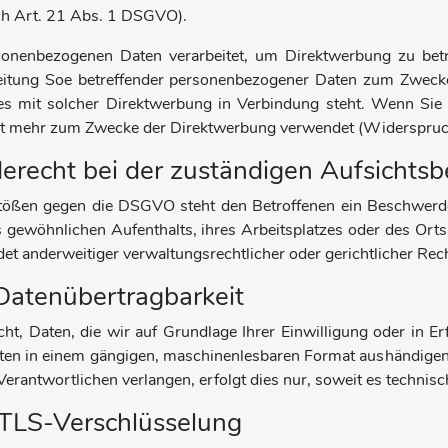
h Art. 21 Abs. 1 DSGVO).
onenbezogenen Daten verarbeitet, um Direktwerbung zu betr
eitung Soe betreffender personenbezogener Daten zum Zwecke 
t es mit solcher Direktwerbung in Verbindung steht. Wenn S
ht mehr zum Zwecke der Direktwerbung verwendet (Widerspruc
recht bei der zuständigen Aufsichts
stößen gegen die DSGVO steht den Betroffenen ein Beschwerde
es gewöhnlichen Aufenthalts, ihres Arbeitsplatzes oder des O
et anderweitiger verwaltungsrechtlicher oder gerichtlicher Rec
Datenübertragbarkeit
ht, Daten, die wir auf Grundlage Ihrer Einwilligung oder in Erf
tten in einem gängigen, maschinenlesbaren Format aushändigen 
erantwortlichen verlangen, erfolgt dies nur, soweit es technisc
TLS-Verschlüsselung