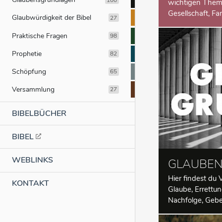
wichtigen Theme
Gesellschaft, Fam
Glaubwürdigkeit der Bibel
27
Praktische Fragen
98
Prophetie
82
Schöpfung
65
Versammlung
27
BIBELBÜCHER
BIBEL
WEBLINKS
GLAUBE
Hier findest d
KONTAKT
Glaube, Errettun
Nachfolge, Gebe