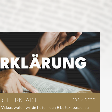
IBEL ERKLÄRT
233 VIDEOS
 Videos wollen wir dir helfen, den Bibeltext besser zu