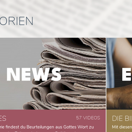
ORIEN
ES
DIE B
57 VIDEOS
rie findest du Beurteilungen aus Gottes Wort zu
Mit diesen