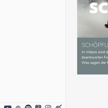
SCHÖPF
In Videos wird 
beantworten Fr
Was sagen die 