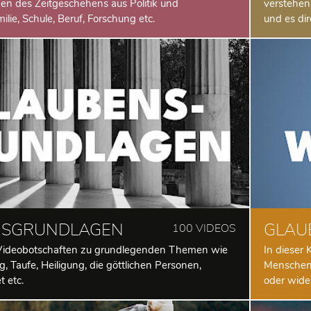
n des Zeitgeschehens aus Politik und
verstehen
ilie, Schule, Beruf, Forschung etc.
und es dir
NSGRUNDLAGEN
GLAU
100 VIDEOS
u Videobotschaften zu grundlegenden Themen wie
In dieser 
g, Taufe, Heiligung, die göttlichen Personen,
Menschen-
t etc.
oder wide