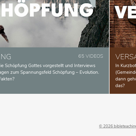
UNG
VERS
65 VIDEOS
die Schöpfung Gottes vorgestellt und Interviews
In Kurzbo
agen zum Spannungsfeld Schöpfung – Evolution.
(Gemeinde
Fakten?
dann gehö
das?
© 2026 bibleteachin