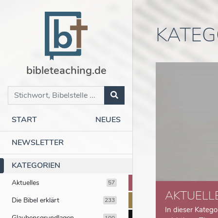
KATEG
bibleteaching.de
START
NEUES
NEWSLETTER
KATEGORIEN
Aktuelles
57
AKTUELL
Die Bibel erklärt
233
In dieser Katego
Glaubensgrundlagen
100