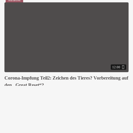
Aktuelles
12:00
Corona-Impfung Teil2: Zeichen des Tieres? Vorbereitung auf
den „Great Reset“?
MICHAEL HARDT
18.03.2021