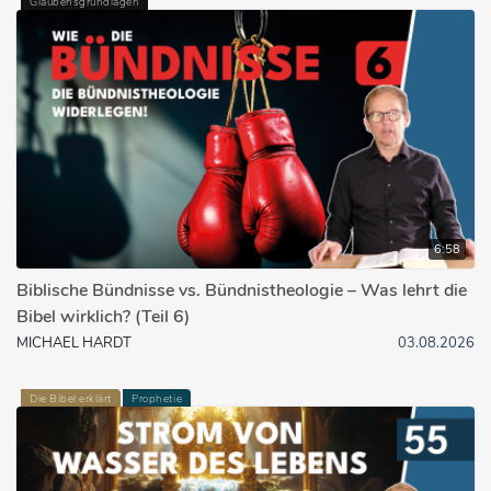
Glaubensgrundlagen
6:58
Biblische Bündnisse vs. Bündnistheologie – Was lehrt die
Bibel wirklich? (Teil 6)
MICHAEL HARDT
03.08.2026
Die Bibel erklärt
Prophetie