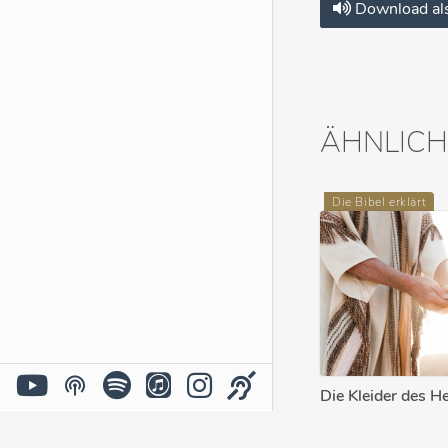
Download al
ÄHNLICH
Die Bibel erklärt
Die Kleider des H
CHRISTIAN ROSENT