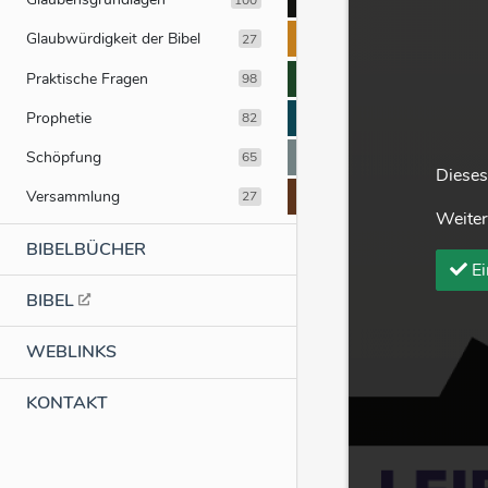
Glaubwürdigkeit der Bibel
27
Praktische Fragen
98
Prophetie
82
Schöpfung
65
Dieses
Versammlung
27
Weiter
BIBELBÜCHER
Ei
BIBEL
WEBLINKS
KONTAKT