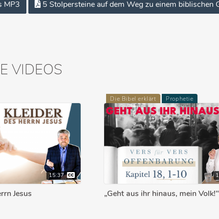
s MP3
5 Stolpersteine auf dem Weg zu einem biblischen
E VIDEOS
Die Bibel erklärt
Prophetie
15:37
errn Jesus
„Geht aus ihr hinaus, mein Volk!"
18,1-10)
HAL
02.03.2023
MICHAEL HARDT
1