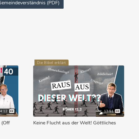
 Gemeindeverständnis (PDF)
Die Bibel erklärt
14:12
13:51
 (Off
Keine Flucht aus der Welt! Göttliches
Change-Management ist gefragt (Röm
12,2)!
1.11.2024