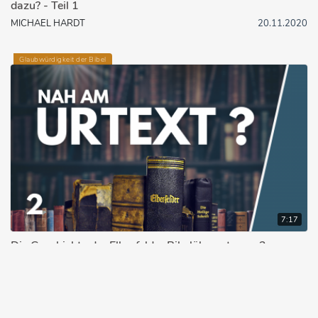
dazu? - Teil 1
MICHAEL HARDT
20.11.2020
Glaubwürdigkeit der Bibel
7:17
Die Geschichte der Elberfelder Bibelübersetzung 2
A. REMMERS, S. DRÜEKE
08.03.2021