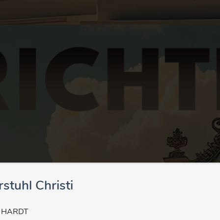
stuhl Christi
 HARDT