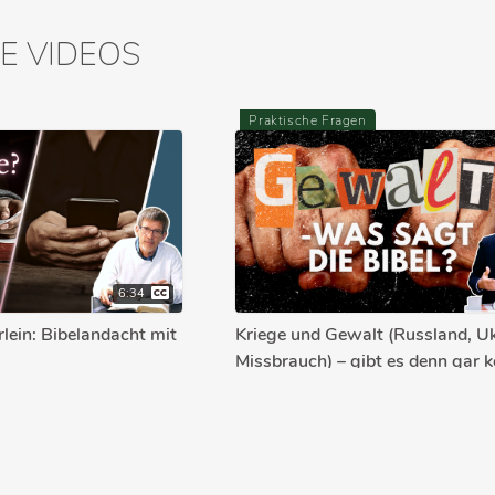
E VIDEOS
Praktische Fragen
6:34
lein: Bibelandacht mit
Kriege und Gewalt (Russland, Uk
Missbrauch) – gibt es denn gar k
Lösung?
10.10.2022
MANUEL SEIBEL
2
Die Bibel erklärt