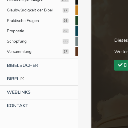
Glaubwürdigkeit der Bibel
27
Praktische Fragen
98
Prophetie
82
Dieses
Schöpfung
65
Versammlung
Weiter
27
Ei
BIBELBÜCHER
BIBEL
WEBLINKS
KONTAKT