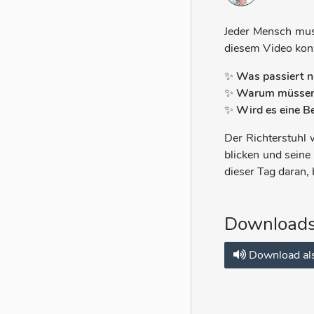
Jeder Mensch muss
diesem Video konz
✨
Was passiert n
✨
Warum müssen G
✨
Wird es eine B
Der Richterstuhl 
blicken und seine
dieser Tag daran, 
Download
Download al