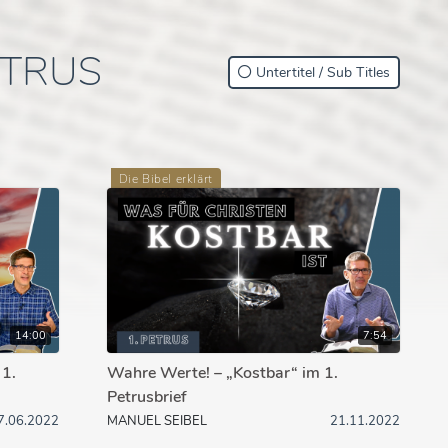
ETRUS
Untertitel / Sub Titles
Die Bibel erklärt
14:00
7:54
 1.
Wahre Werte! – „Kostbar“ im 1.
Petrusbrief
7.06.2022
MANUEL SEIBEL
21.11.2022