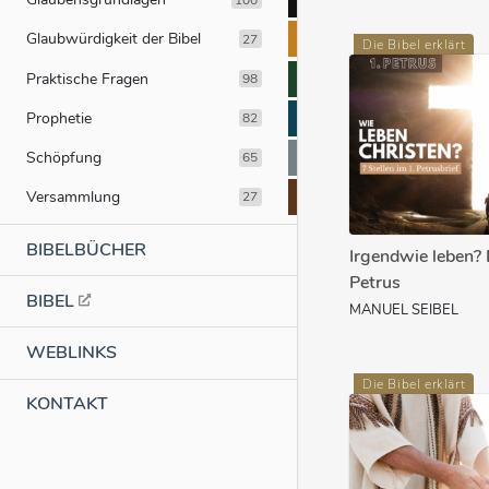
Glaubwürdigkeit der Bibel
27
Die Bibel erklärt
Praktische Fragen
98
Prophetie
82
Schöpfung
65
Versammlung
27
BIBELBÜCHER
Irgendwie leben? 
Petrus
BIBEL
MANUEL SEIBEL
WEBLINKS
Die Bibel erklärt
KONTAKT